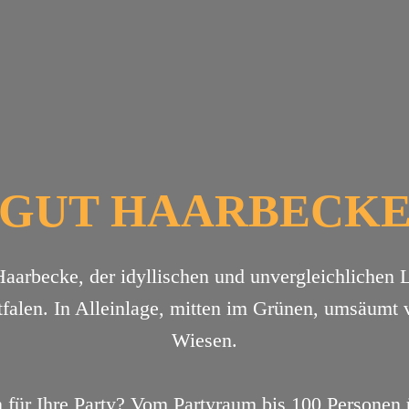
GUT HAARBECK
arbecke, der idyllischen und unvergleichlichen Lo
falen. In Alleinlage, mitten im Grünen, umsäumt
Wiesen.
n für Ihre Party? Vom Partyraum bis 100 Personen 