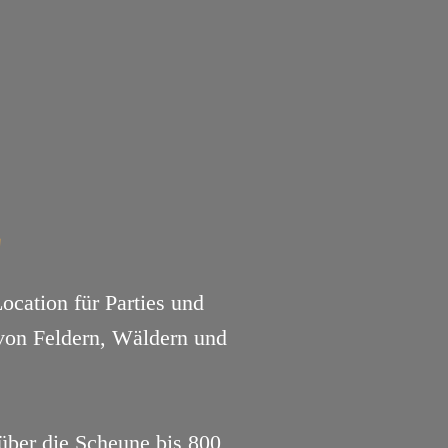
E
cation für Parties und
 von Feldern, Wäldern und
über die Scheune bis 800